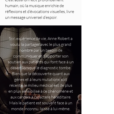
humain, où la musique enrichie de
réflexions et d’évocations visuelles, livre
un message universel d’espoir.
Son expérience de vie, Anne Robert a
voulu la partager avec le plus grand
nombre par un besoin de
communiquer et d’apporter son
soutien aux patients qui font face à un
désert lorsque le diagnostic tombe.
Bien que la découverte quant aux
gènes et à leurs mutations soit
récente, le milieu médical est de plus
en plus sensibilisé à ce phénomène et
aux cancers à caractère héréditaire.
Mais le patient est souvent face à un
monde inconnu, laissé à lui-même.