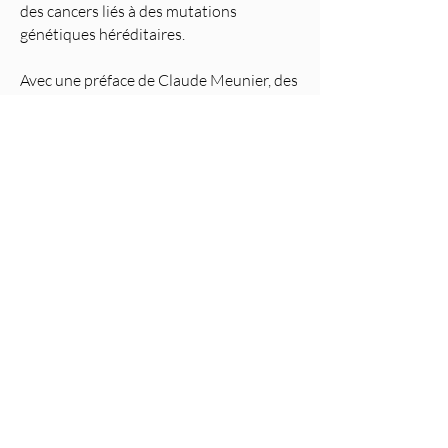
des cancers liés à des mutations
génétiques héréditaires.
​Avec une préface de Claude Meunier, des
textes de Danielle Ouellet et de
médecins et chercheurs du CHUM ainsi
que les témoignages de patients et
familles ayant traversé l’épreuve du
cancer.
En savoir plus